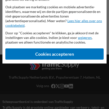
deze informatie printen
Ook plaatsen we marketing cookies en mobiele advertentie-
identifiers, waarmee wij en derde partijen gepersonaliseerde en
overzicht officiële scheepvaartborden
niet-gepersonaliseerde advertenties tonen
Scheepvaartbord.nl
(advertentiepersonalisatie). Meer weten?
Lees hier alles over ons
cookiebeleid
.
Door op "Cookies accepteren" te klikken, ga je akkoord met de
instellingen van alle cookies. Indien je kiest voor
weigeren
,
plaatsen we alleen functionele en analytische cookies.
Cookies accepteren
TrafficSupply Netherlands B.V.,
Populierenlaan 7
,
Hattem, NL
Volg ons
Scheepvaartbord.nl is onderdeel van TrafficSupply
TrafficSupply is dé grootste online aanbieder van verkeers-, tekst- en