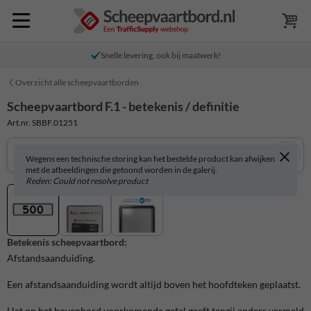
Snelle levering, ook bij maatwerk!
Overzicht alle scheepvaartborden
Scheepvaartbord F.1 - betekenis / definitie
Art.nr. SBBF.01251
Wegens een technische storing kan het bestelde product kan afwijken
met de afbeeldingen die getoond worden in de galerij.
Reden: Could not resolve product
Betekenis scheepvaartbord:
Afstandsaanduiding.
Een afstandsaanduiding wordt altijd boven het hoofdteken geplaatst.
Het op het bovenbord voorkomende getal geeft tenzij anders vermeld