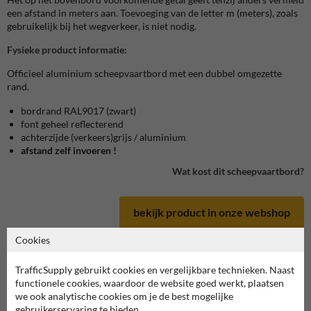
een afstand in meters aan. Toevoeging van de letter m (meters), zoals
gebruikelijk bij het wegverkeer, is niet nodig.
Fysieke product informatie:
Officieel aluminium scheepvaartbord met een dubbel omgezette
rand.
bordrand RAL9017 (zwart)
font geheel reflecterend
achterzijde (verkeers)grijs / aluminium
afstand zelf invoeren !
Wat kost dit scheepvaartbord?
bekijk product in onze webshop
Cookies
TrafficSupply gebruikt cookies en vergelijkbare technieken. Naast
functionele cookies, waardoor de website goed werkt, plaatsen
Scheepvaartbord in serie F
we ook analytische cookies om je de best mogelijke
gebruikerservaring te bieden.