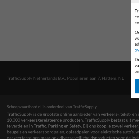
Tr
co
co
Oo
wa
ad
ov
Do
va
en
TrafficSupply Netherlands B.V.,
Populierenlaan 7
,
Hattem, NL
Scheepvaartbord.nl is onderdeel van TrafficSupply
TrafficSupply is dé grootste online aanbieder van verkeers-, tekst- 
10.000 verkeersgerelateerde producten. TrafficSupply bestaat uit 
te verdelen in Traffic, Parking en Safety. Bij ons koop je zowel verk
beugels en verkeersbordpalen, oplaadpalen voor elektrische auto’s
parkeerterreinen maar ook diverse veiligheidsproducten voor de ind