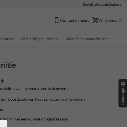
Bestelstatus
Login
Contact
Contact opnemen
Winkelmand
behoren
Verlichting en seinen
Over Scheepvaartbord.nl
nitie
d:
oordzijde van het vaarwater te begeven.
alle shops
 stuurboordzijde van het vaarwater over te steken.
e:
artbord met een dubbel omgezette rand.