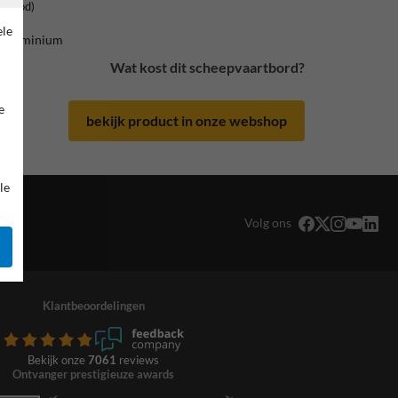
rsrood)
ele
 / aluminium
Wat kost dit scheepvaartbord?
e
bekijk product in onze webshop
le
Volg ons
Klantbeoordelingen
Bekijk onze
7061
reviews
Ontvanger prestigieuze awards