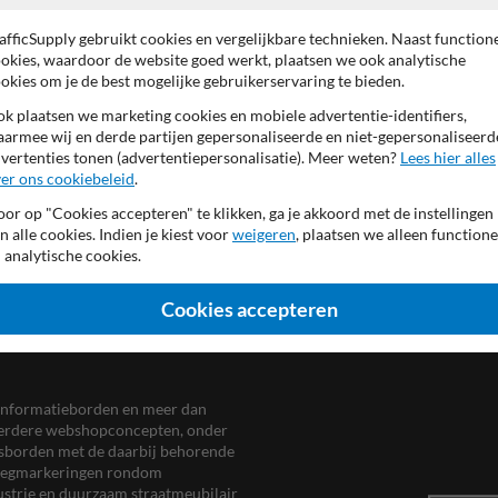
bordrand
RAL3020
(verkee
font geheel reflecterend
afficSupply gebruikt cookies en vergelijkbare technieken. Naast function
achterzijde (verkeers)grijs
okies, waardoor de website goed werkt, plaatsen we ook analytische
okies om je de best mogelijke gebruikerservaring te bieden.
k plaatsen we marketing cookies en mobiele advertentie-identifiers,
armee wij en derde partijen gepersonaliseerde en niet-gepersonaliseerd
vertenties tonen (advertentiepersonalisatie). Meer weten?
Lees hier alles
er ons cookiebeleid
.
or op "Cookies accepteren" te klikken, ga je akkoord met de instellingen
n alle cookies. Indien je kiest voor
weigeren
, plaatsen we alleen functione
 analytische cookies.
Cookies accepteren
en informatieborden en meer dan
meerdere webshopconcepten, onder
eersborden met de daarbij behorende
, wegmarkeringen rondom
ustrie en duurzaam straatmeubilair