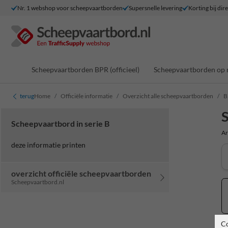
Nr. 1 webshop voor scheepvaartborden
Supersnelle levering
Korting bij dir
Scheepvaartborden BPR (officieel)
Scheepvaartborden op 
terug
Home
Officiële informatie
Overzicht alle scheepvaartborden
B
S
Scheepvaartbord in serie B
Ar
deze informatie printen
overzicht officiële scheepvaartborden
Scheepvaartbord.nl
C