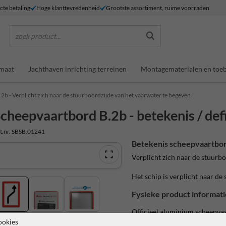
ecte betaling
Hoge klanttevredenheid
Grootste assortiment, ruime voorraden
zoek product...
maat
Jachthaven inrichting terreinen
Montagematerialen en toe
.2b - Verplicht zich naar de stuurboordzijde van het vaarwater te begeven
cheepvaartbord B.2b - betekenis / defi
t.nr. SBSB.01241
Betekenis scheepvaartbor
Verplicht zich naar de stuurb
Het schip is verplicht naar de
Fysieke product informati
Officieel aluminium scheepva
ookies