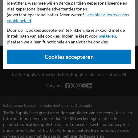
identifiers, waarmee wij en derde partijen gepersonaliseerde en
niet-gepersonaliseerde advertenties tonen
(advertentiepersonalisatie). Meer weten?
Lees hier alles over ons
cookiebeleid
.
Door op "Cookies accepteren" te klikken, ga je akkoord met de
instellingen van alle cookies. Indien je kiest voor
weigeren
,
plaatsen we alleen functionele en analytische cookies.
Cookies accepteren
TrafficSupply Netherlands B.V.,
Populierenlaan 7
,
Hattem, NL
Volg ons
Scheepvaartbord.nl is onderdeel van TrafficSupply
TrafficSupply is dé grootste online aanbieder van verkeers-, tekst- en
informatieborden en meer dan 10.000 verkeersgerelateerde
producten. TrafficSupply bestaat uit meerdere webshopconcepten,
onder te verdelen in Traffic, Parking en Safety. Bij ons koop je zowel
verkeersborden met de daarbij behorende beugels en