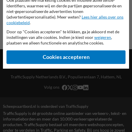
Ook plaatsen we marketing cookies en mobiele advertentie-
Scheepvaartbord.nl
identifiers, waarmee wij en derde partijen gepersonaliseerde en
niet-gepersonaliseerde advertenties tonen
(advertentiepersonalisatie). Meer weten?
Lees hier alles over ons
cookiebeleid
.
Door op "Cookies accepteren" te klikken, ga je akkoord met de
instellingen van alle cookies. Indien je kiest voor
weigeren
,
plaatsen we alleen functionele en analytische cookies.
Cookies accepteren
TrafficSupply Netherlands B.V.,
Populierenlaan 7
,
Hattem, NL
Volg ons
Scheepvaartbord.nl is onderdeel van TrafficSupply
TrafficSupply is dé grootste online aanbieder van verkeers-, tekst- en
informatieborden en meer dan 10.000 verkeersgerelateerde
producten. TrafficSupply bestaat uit meerdere webshopconcepten,
onder te verdelen in Traffic, Parking en Safety. Bij ons koop je zowel