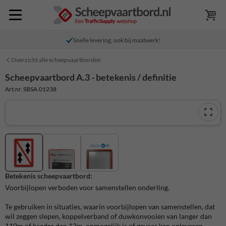
Snelle levering, ook bij maatwerk!
Overzicht alle scheepvaartborden
Scheepvaartbord A.3 - betekenis / definitie
Art.nr. SBSA.01238
Betekenis scheepvaartbord:
Voorbijlopen verboden voor samenstellen onderling.
Te gebruiken in situaties, waarin voorbijlopen van samenstellen, dat
wil zeggen slepen, koppelverband of duwkonvooien van langer dan
110m of breder dan 12m, onmogelijk is of gevaar kan opleveren.