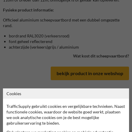
Fysieke product informatie:
Officieel aluminium scheepvaartbord met een dubbel omgezette
rand.
bordrand
RAL3020
(verkeersrood)
font geheel reflecterend
achterzijde (verkeers)grijs / aluminium
Wat kost dit scheepvaartbord?
bekijk product in onze webshop
Cookies
Scheepvaartbord in serie A
TrafficSupply gebruikt cookies en vergelijkbare technieken. Naast
functionele cookies, waardoor de website goed werkt, plaatsen
we ook analytische cookies om je de best mogelijke
deze informatie printen
gebruikerservaring te bieden.
overzicht officiële scheepvaartborden