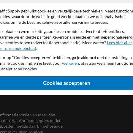
bordrand RAL9016 (verkee
afficSupply gebruikt cookies en vergelijkbare technieken. Naast function
font geheel reflecterend
okies, waardoor de website goed werkt, plaatsen we ook analytische
achterzijde (verkeers)grijs
okies om je de best mogelijke gebruikerservaring te bieden.
k plaatsen we marketing cookies en mobiele advertentie-identifiers,
armee wij en derde partijen gepersonaliseerde en niet-gepersonaliseerd
vertenties tonen (advertentiepersonalisatie). Meer weten?
Lees hier alles
er ons cookiebeleid
.
or op "Cookies accepteren" te klikken, ga je akkoord met de instellingen
n alle cookies. Indien je kiest voor
weigeren
, plaatsen we alleen functione
 analytische cookies.
Cookies accepteren
en informatieborden en meer dan
meerdere webshopconcepten, onder
eersborden met de daarbij behorende
, wegmarkeringen rondom