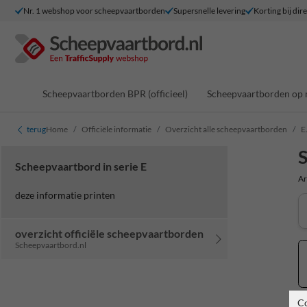
Nr. 1 webshop voor scheepvaartborden
Supersnelle levering
Korting bij dir
Scheepvaartborden BPR (officieel)
Scheepvaartborden op 
terug
Home
Officiële informatie
Overzicht alle scheepvaartborden
E
S
Scheepvaartbord in serie E
Ar
deze informatie printen
overzicht officiële scheepvaartborden
Scheepvaartbord.nl
C