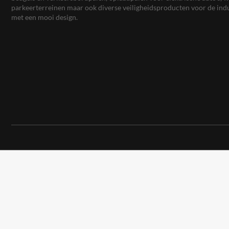
parkeerterreinen maar ook diverse veiligheidsproducten voor de ind
met een mooi design.