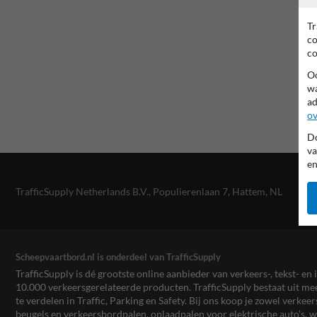
Tr
co
co
Oo
wa
ad
ov
Do
va
en
TrafficSupply Netherlands B.V.,
Populierenlaan 7
,
Hattem, NL
Scheepvaartbord.nl is onderdeel van TrafficSupply
TrafficSupply is dé grootste online aanbieder van verkeers-, tekst- 
10.000 verkeersgerelateerde producten. TrafficSupply bestaat uit 
te verdelen in Traffic, Parking en Safety. Bij ons koop je zowel verk
beugels en verkeersbordpalen, oplaadpalen voor elektrische auto’s