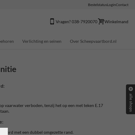
Bestelstatus
Login
Contact
Vragen? 038-7920070
Winkelmand
behoren
Verlichting en seinen
Over Scheepvaartbord.nl
nitie
d:
alle shops
 op vaarwater verboden, tenzij het op een met teken E.17
staan.
e:
artbord met een dubbel omgezette rand.