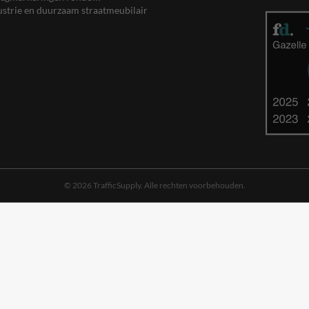
ustrie en duurzaam straatmeubilair
© 2026 TrafficSupply. Alle rechten voorbehouden.