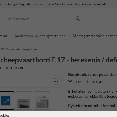
ecte betaling
Hoge klanttevredenheid
Grootste assortiment, ruime voorraden
zoek product...
maat
Jachthaven inrichting terreinen
Montagematerialen en toe
.17 - Waterskiën toegestaan
cheepvaartbord E.17 - betekenis / defi
t.nr. SBSE.01210
Betekenis scheepvaartbor
Waterskiën toegestaan.
In het algemeen is waterskiën
gedeelte nadrukkelijk is toege
Fysieke product informati
Officieel aluminium scheepva
ookies