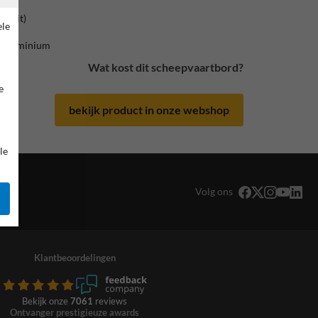
rswit)
ele
 / aluminium
Wat kost dit scheepvaartbord?
e
bekijk product in onze webshop
le
Volg ons
Klantbeoordelingen
Bekijk onze
7061
reviews
Ontvanger prestigieuze awards