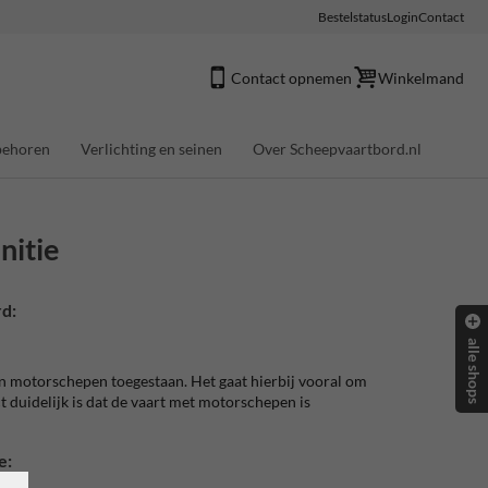
Bestelstatus
Login
Contact
Contact opnemen
Winkelmand
behoren
Verlichting en seinen
Over Scheepvaartbord.nl
nitie
d:
alle shops
n motorschepen toegestaan. Het gaat hierbij vooral om
 duidelijk is dat de vaart met motorschepen is
e: