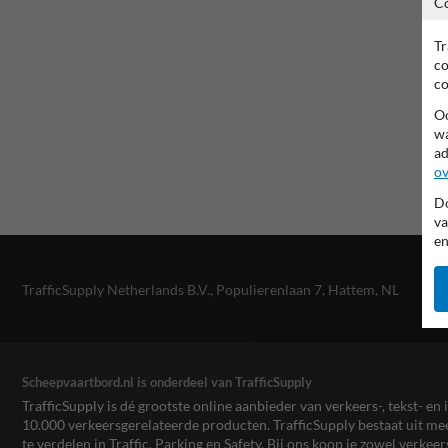
C
Tr
co
co
Oo
wa
ad
ov
Do
va
en
TrafficSupply Netherlands B.V.,
Populierenlaan 7
,
Hattem, NL
Scheepvaartbord.nl is onderdeel van TrafficSupply
TrafficSupply is dé grootste online aanbieder van verkeers-, tekst- 
10.000 verkeersgerelateerde producten. TrafficSupply bestaat uit 
te verdelen in Traffic, Parking en Safety. Bij ons koop je zowel verk