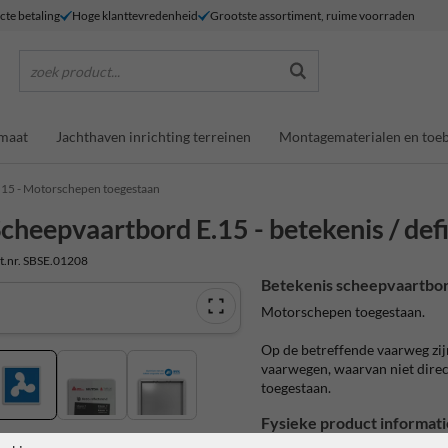
ecte betaling
Hoge klanttevredenheid
Grootste assortiment, ruime voorraden
zoek product...
maat
Jachthaven inrichting terreinen
Montagematerialen en toe
.15 - Motorschepen toegestaan
cheepvaartbord E.15 - betekenis / defi
t.nr. SBSE.01208
Betekenis scheepvaartbor
Motorschepen toegestaan.
Op de betreffende vaarweg zij
vaarwegen, waarvan niet direct
toegestaan.
Fysieke product informati