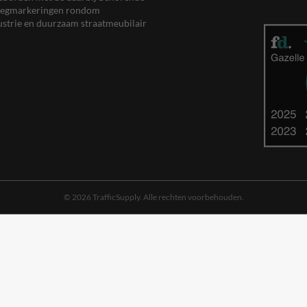
, wegmarkeringen rondom
ustrie en duurzaam straatmeubilair
© 2026 TrafficSupply. Alle rechten voorbehouden.