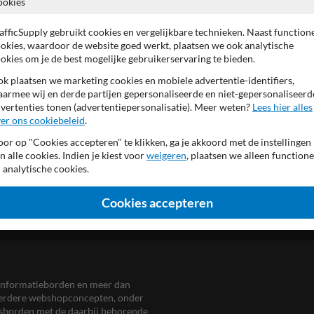
ookies
Officieel aluminium scheepva
bordrand RAL9016 (verkee
afficSupply gebruikt cookies en vergelijkbare technieken. Naast function
font geheel reflecterend
okies, waardoor de website goed werkt, plaatsen we ook analytische
achterzijde (verkeers)grijs
okies om je de best mogelijke gebruikerservaring te bieden.
k plaatsen we marketing cookies en mobiele advertentie-identifiers,
armee wij en derde partijen gepersonaliseerde en niet-gepersonaliseerd
vertenties tonen (advertentiepersonalisatie). Meer weten?
Lees hier alles
er ons cookiebeleid
.
or op "Cookies accepteren" te klikken, ga je akkoord met de instellingen
n alle cookies. Indien je kiest voor
weigeren
, plaatsen we alleen functione
 analytische cookies.
Cookies accepteren
en informatieborden en meer dan
meerdere webshopconcepten, onder
eersborden met de daarbij behorende