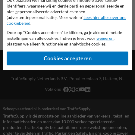
Ook plaatsen we marketing cookies en mobiele advertentie-
Scheepvaartbord.nl
identifiers, waarmee wij en derde partijen gepersonaliseerde en
niet-gepersonaliseerde advertenties tonen
(advertentiepersonalisatie). Meer weten?
Lees hier alles over ons
cookiebeleid
.
Door op "Cookies accepteren" te klikken, ga je akkoord met de
instellingen van alle cookies. Indien je kiest voor
weigeren
,
plaatsen we alleen functionele en analytische cookies.
Cookies accepteren
TrafficSupply Netherlands B.V.,
Populierenlaan 7
,
Hattem, NL
Volg ons
Scheepvaartbord.nl is onderdeel van TrafficSupply
TrafficSupply is dé grootste online aanbieder van verkeers-, tekst- en
informatieborden en meer dan 10.000 verkeersgerelateerde
producten. TrafficSupply bestaat uit meerdere webshopconcepten,
onder te verdelen in Traffic, Parking en Safety. Bij ons koop je zowel