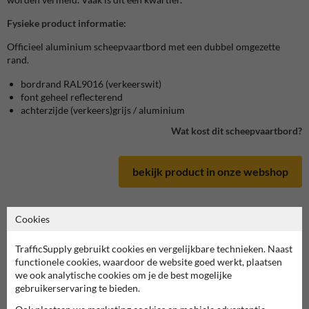
Fysieke product informatie:
Officieel aluminium scheepvaartbord met een dubbel omgezette
rand.
bordrand RAL9016 (verkeerswit)
font geheel reflecterend
achterzijde (verkeers)grijs / aluminium
Wat kost dit scheepvaartbord?
bekijk product in onze webshop
Cookies
Scheepvaartbord in serie E
TrafficSupply gebruikt cookies en vergelijkbare technieken. Naast
functionele cookies, waardoor de website goed werkt, plaatsen
we ook analytische cookies om je de best mogelijke
deze informatie printen
gebruikerservaring te bieden.
overzicht officiële scheepvaartborden