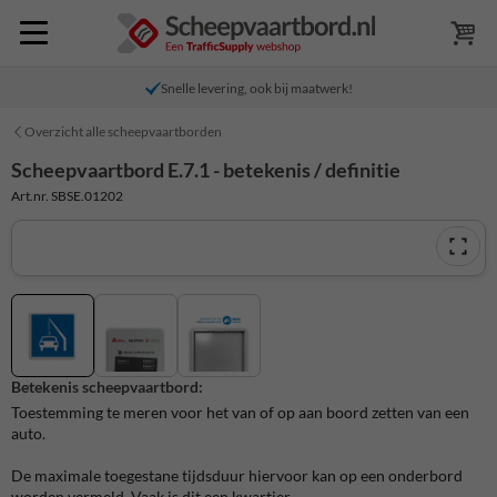
Snelle levering, ook bij maatwerk!
Overzicht alle scheepvaartborden
Scheepvaartbord E.7.1 - betekenis / definitie
Art.nr. SBSE.01202
Betekenis scheepvaartbord:
Toestemming te meren voor het van of op aan boord zetten van een
auto.
De maximale toegestane tijdsduur hiervoor kan op een onderbord
worden vermeld. Vaak is dit een kwartier.