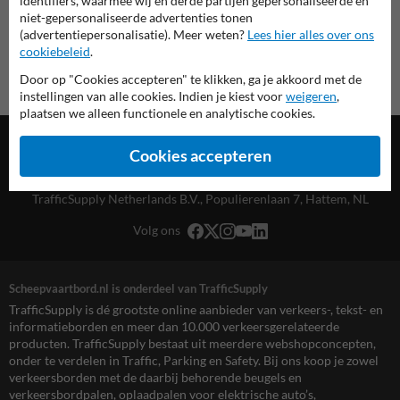
identifiers, waarmee wij en derde partijen gepersonaliseerde en
niet-gepersonaliseerde advertenties tonen
(advertentiepersonalisatie). Meer weten?
Lees hier alles over ons
cookiebeleid
.
Door op "Cookies accepteren" te klikken, ga je akkoord met de
instellingen van alle cookies. Indien je kiest voor
weigeren
,
plaatsen we alleen functionele en analytische cookies.
Cookies accepteren
TrafficSupply Netherlands B.V.,
Populierenlaan 7
,
Hattem, NL
Volg ons
Scheepvaartbord.nl is onderdeel van TrafficSupply
TrafficSupply is dé grootste online aanbieder van verkeers-, tekst- en
informatieborden en meer dan 10.000 verkeersgerelateerde
producten. TrafficSupply bestaat uit meerdere webshopconcepten,
onder te verdelen in Traffic, Parking en Safety. Bij ons koop je zowel
verkeersborden met de daarbij behorende beugels en
verkeersbordpalen, oplaadpalen voor elektrische auto’s,