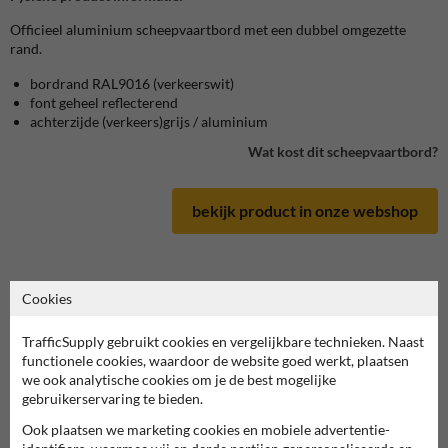
Officieel aluminium scheepvaartbord met een dubbel omgezette
rand.
bordrand RAL9016 (verkeerswit)
font geheel reflecterend
achterzijde (verkeers)grijs / aluminium
Wat kost dit scheepvaartbord?
bekijk product in onze webshop
Cookies
Scheepvaartbord in serie E
TrafficSupply gebruikt cookies en vergelijkbare technieken. Naast
functionele cookies, waardoor de website goed werkt, plaatsen
deze informatie printen
we ook analytische cookies om je de best mogelijke
gebruikerservaring te bieden.
overzicht officiële scheepvaartborden
Scheepvaartbord.nl
Ook plaatsen we marketing cookies en mobiele advertentie-