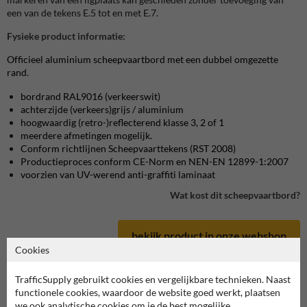
een van de tekens E.5 tot en met E.7.
Fysieke product informatie:
Officieel aluminium scheepvaartbord met een dubbel omgezette
rand.
bordrand RAL9016 (verkeerswit)
achterzijde (verkeers)grijs / aluminium
hoogwaardig (retro-)reflecterend klasse 3, 2 of 1
meerdere afmetingen mogelijk.
Conform richtlijnen Scheepvaarttekens (RST 2008)
Productieproces conform CE-Norm en NEN-EN 12899-1:2007
voorzien van UV-werend anti-graffiti laminaat
Wat kost dit scheepvaartbord?
bekijk product in onze webshop
Cookies
TrafficSupply gebruikt cookies en vergelijkbare technieken. Naast
functionele cookies, waardoor de website goed werkt, plaatsen
we ook analytische cookies om je de best mogelijke