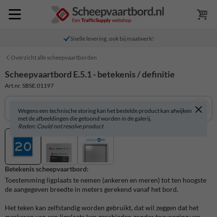
Snelle levering, ook bij maatwerk!
Overzicht alle scheepvaartborden
Scheepvaartbord E.5.1 - betekenis / definitie
Art.nr. SBSE.01197
Wegens een technische storing kan het bestelde product kan afwijken
met de afbeeldingen die getoond worden in de galerij.
Reden: Could not resolve product
Betekenis scheepvaartbord:
Toestemming ligplaats te nemen (ankeren en meren) tot ten hoogste
de aangegeven breedte in meters gerekend vanaf het bord.
Het teken kan zelfstandig worden gebruikt, dat wil zeggen dat het
markeren van een ligplaats kan geschieden zonder toevoeging van