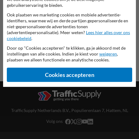
Scheepvaartbord in serie E
gebruikerservaring te bieden.
Ook plaatsen we marketing cookies en mobiele advertentie-
deze informatie printen
identifiers, waarmee wij en derde partijen gepersonaliseerde en
niet-gepersonaliseerde advertenties tonen
overzicht officiële scheepvaartborden
(advertentiepersonalisatie). Meer weten?
Lees hier alles over ons
Scheepvaartbord.nl
cookiebeleid
.
Door op "Cookies accepteren" te klikken, ga je akkoord met de
instellingen van alle cookies. Indien je kiest voor
weigeren
,
plaatsen we alleen functionele en analytische cookies.
Cookies accepteren
TrafficSupply Netherlands B.V.,
Populierenlaan 7
,
Hattem, NL
Volg ons