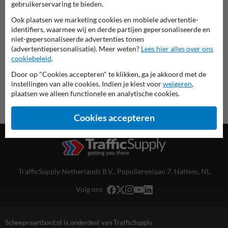
gebruikerservaring te bieden.
deze informatie printen
Ook plaatsen we marketing cookies en mobiele advertentie-
identifiers, waarmee wij en derde partijen gepersonaliseerde en
overzicht officiële scheepvaartborden
niet-gepersonaliseerde advertenties tonen
Scheepvaartbord.nl
(advertentiepersonalisatie). Meer weten?
Lees hier alles over ons
cookiebeleid
.
Door op "Cookies accepteren" te klikken, ga je akkoord met de
instellingen van alle cookies. Indien je kiest voor
weigeren
,
plaatsen we alleen functionele en analytische cookies.
Cookies accepteren
TrafficSupply Netherlands B.V.,
Populierenlaan 7
,
Hattem, NL
Volg ons
Scheepvaartbord.nl is onderdeel van TrafficSupply