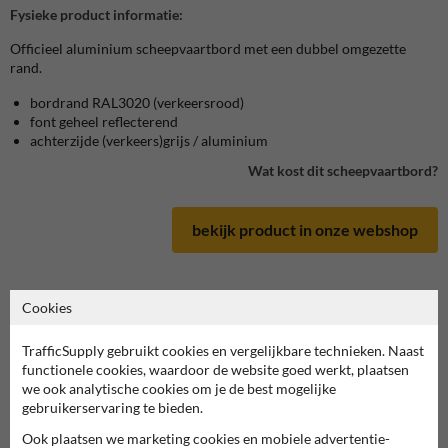
Fysieke product informatie:
Officieel aluminium scheepvaartbord met een dubbel omgezette
rand.
bordrand RAL3020 (verkeersrood)
font geheel reflecterend
achterzijde (verkeers)grijs / aluminium
Wat kost dit scheepvaartbord?
bekijk product in onze webshop
Cookies
Scheepvaartbord in serie C
TrafficSupply gebruikt cookies en vergelijkbare technieken. Naast
functionele cookies, waardoor de website goed werkt, plaatsen
deze informatie printen
we ook analytische cookies om je de best mogelijke
gebruikerservaring te bieden.
overzicht officiële scheepvaartborden
Ook plaatsen we marketing cookies en mobiele advertentie-
Scheepvaartbord.nl