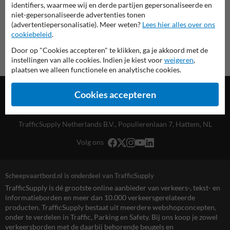
identifiers, waarmee wij en derde partijen gepersonaliseerde en
niet-gepersonaliseerde advertenties tonen
(advertentiepersonalisatie). Meer weten?
Lees hier alles over ons
cookiebeleid
.
Door op "Cookies accepteren" te klikken, ga je akkoord met de
instellingen van alle cookies. Indien je kiest voor
weigeren
,
plaatsen we alleen functionele en analytische cookies.
Cookies accepteren
TrafficSupply Netherlands B.V.,
Populierenlaan 7
,
Hattem, NL
Volg ons
Scheepvaartbord.nl is onderdeel van TrafficSupply
TrafficSupply is dé grootste online aanbieder van verkeers-, tekst- en
informatieborden en meer dan 10.000 verkeersgerelateerde
producten. TrafficSupply bestaat uit meerdere webshopconcepten,
onder te verdelen in Traffic, Parking en Safety. Bij ons koop je zowel
verkeersborden met de daarbij behorende beugels en