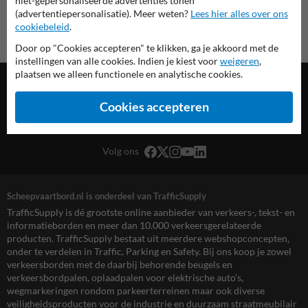
niet-gepersonaliseerde advertenties tonen
(advertentiepersonalisatie). Meer weten?
Lees hier alles over ons
cookiebeleid
.
Door op "Cookies accepteren" te klikken, ga je akkoord met de
instellingen van alle cookies. Indien je kiest voor
weigeren
,
plaatsen we alleen functionele en analytische cookies.
Cookies accepteren
TrafficSupply Netherlands B.V.,
Populierenlaan 7
,
Hattem, NL
Volg ons
Scheepvaartbord.nl is onderdeel van TrafficSupply
TrafficSupply is dé grootste online aanbieder van verkeers-, tekst- en
informatieborden en meer dan 10.000 verkeersgerelateerde
producten. TrafficSupply bestaat uit meerdere webshopconcepten,
onder te verdelen in Traffic, Parking en Safety. Bij ons koop je zowel
verkeersborden met de daarbij behorende beugels en
verkeersbordpalen, oplaadpalen voor elektrische auto’s,
wegmarkeringen rondom parkeerterreinen maar ook diverse
veiligheidsproducten voor de industrie en duurzaam straatmeubilair