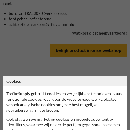
rand.
bordrand
RAL3020
(verkeersrood)
font geheel reflecterend
achterzijde (verkeers)grijs / aluminium
Wat kost dit scheepvaartbord?
bekijk product in onze webshop
Cookies
Scheepvaartbord in serie B
TrafficSupply gebruikt cookies en vergelijkbare technieken. Naast
deze informatie printen
functionele cookies, waardoor de website goed werkt, plaatsen
we ook analytische cookies om je de best mogelijke
overzicht officiële scheepvaartborden
gebruikerservaring te bieden.
Scheepvaartbord.nl
Ook plaatsen we marketing cookies en mobiele advertentie-
identifiers, waarmee wij en derde partijen gepersonaliseerde en