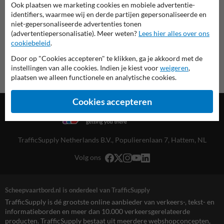
Ook plaatsen we marketing cookies en mobiele advertentie-
overzicht officiële scheepvaartborden
identifiers, waarmee wij en derde partijen gepersonaliseerde en
Scheepvaartbord.nl
niet-gepersonaliseerde advertenties tonen
(advertentiepersonalisatie). Meer weten?
Lees hier alles over ons
cookiebeleid
.
Door op "Cookies accepteren" te klikken, ga je akkoord met de
instellingen van alle cookies. Indien je kiest voor
weigeren
,
plaatsen we alleen functionele en analytische cookies.
Cookies accepteren
TrafficSupply Netherlands B.V.,
Populierenlaan 7
,
Hattem, NL
Volg ons
Scheepvaartbord.nl is onderdeel van TrafficSupply
TrafficSupply is dé grootste online aanbieder van verkeers-, tekst- en
informatieborden en meer dan 10.000 verkeersgerelateerde
producten. TrafficSupply bestaat uit meerdere webshopconcepten,