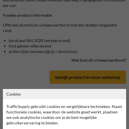
per uur.
Fysieke product informatie:
Officieel aluminium scheepvaartbord met een dubbel omgezette
rand.
bordrand
RAL3020
(verkeersrood)
font geheel reflecterend
achterzijde (verkeers)grijs / aluminium
Wat kost dit scheepvaartbord?
bekijk product in onze webshop
Cookies
TrafficSupply gebruikt cookies en vergelijkbare technieken. Naast
Scheepvaartbord in serie B
functionele cookies, waardoor de website goed werkt, plaatsen
we ook analytische cookies om je de best mogelijke
deze informatie printen
gebruikerservaring te bieden.