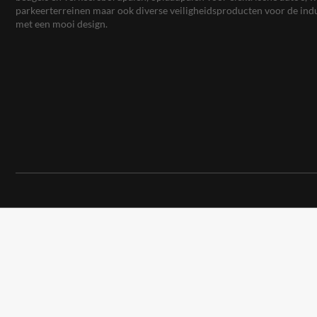
parkeerterreinen maar ook diverse veiligheidsproducten voor de ind
met een mooi design.