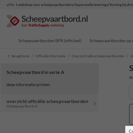
Nr. 1 webshop voor scheepvaartborden
Supersnelle levering
Korting bij dir
Scheepvaartborden BPR (officieel)
Scheepvaartborden op 
terug
Home
Officiële informatie
Overzicht alle scheepvaartborden
A
S
Scheepvaartbord in serie A
Ar
deze informatie printen
overzicht officiële scheepvaartborden
Scheepvaartbord.nl
C