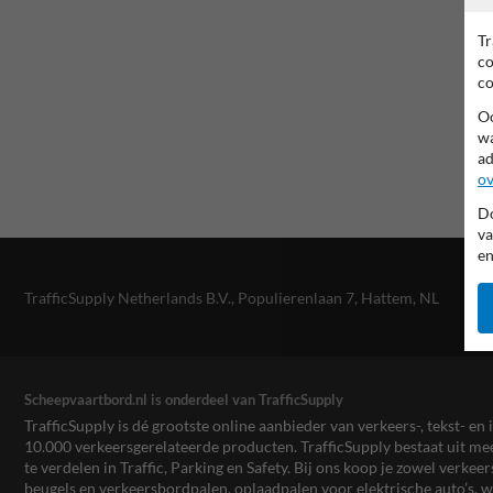
Tr
co
co
Oo
wa
ad
ov
Do
va
en
TrafficSupply Netherlands B.V.,
Populierenlaan 7
,
Hattem, NL
Scheepvaartbord.nl is onderdeel van TrafficSupply
TrafficSupply is dé grootste online aanbieder van verkeers-, tekst- 
10.000 verkeersgerelateerde producten. TrafficSupply bestaat uit 
te verdelen in Traffic, Parking en Safety. Bij ons koop je zowel verk
beugels en verkeersbordpalen, oplaadpalen voor elektrische auto’s