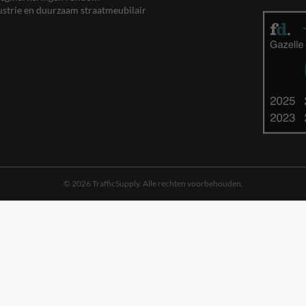
ustrie en duurzaam straatmeubilair
© 2026 TrafficSupply. Alle rechten voorbehouden.