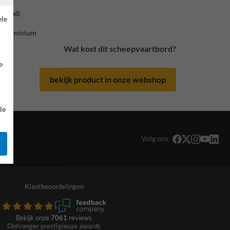
rsrood)
ele
 / aluminium
Wat kost dit scheepvaartbord?
e
bekijk product in onze webshop
le
Volg ons
Klantbeoordelingen
Bekijk onze
7061
reviews
Ontvanger prestigieuze awards