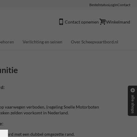
Bestelstatus
Login
Contact
Contact opnemen
Winkelmand
behoren
Verlichting en seinen
Over Scheepvaartbord.nl
nitie
d:
alle shops
 op vaarwegen verboden, (regeling Snelle Motorboten
 teken zelden voorkomt in Nederland.
e:
artbord met een dubbel omgezette rand.