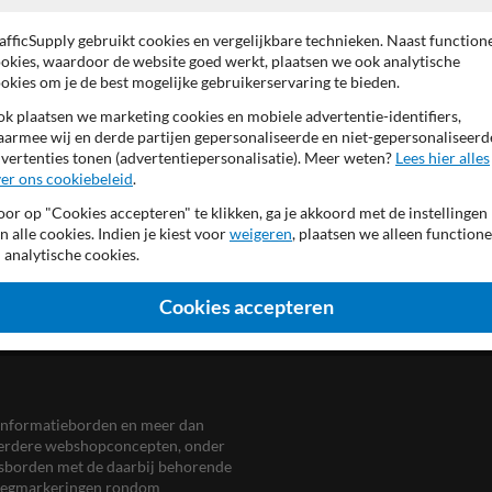
bordrand
RAL3020
(verkee
afficSupply gebruikt cookies en vergelijkbare technieken. Naast function
font geheel reflecterend
okies, waardoor de website goed werkt, plaatsen we ook analytische
achterzijde (verkeers)grijs
okies om je de best mogelijke gebruikerservaring te bieden.
k plaatsen we marketing cookies en mobiele advertentie-identifiers,
armee wij en derde partijen gepersonaliseerde en niet-gepersonaliseerd
vertenties tonen (advertentiepersonalisatie). Meer weten?
Lees hier alles
er ons cookiebeleid
.
or op "Cookies accepteren" te klikken, ga je akkoord met de instellingen
n alle cookies. Indien je kiest voor
weigeren
, plaatsen we alleen functione
 analytische cookies.
Cookies accepteren
en informatieborden en meer dan
meerdere webshopconcepten, onder
eersborden met de daarbij behorende
, wegmarkeringen rondom