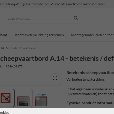
ecte betaling
Hoge klanttevredenheid
Grootste assortiment, ruime voorraden
zoek product...
maat
Jachthaven inrichting terreinen
Montagematerialen en toe
.14 - Verboden te waterskiën
cheepvaartbord A.14 - betekenis / defi
t.nr. SBSA.01175
Betekenis scheepvaartbor
Verboden te waterskiën.
In het algemeen is waterskiën
Rijkswaterwateren) zodat het
Fysieke product informati
Officieel aluminium scheepva
ookies