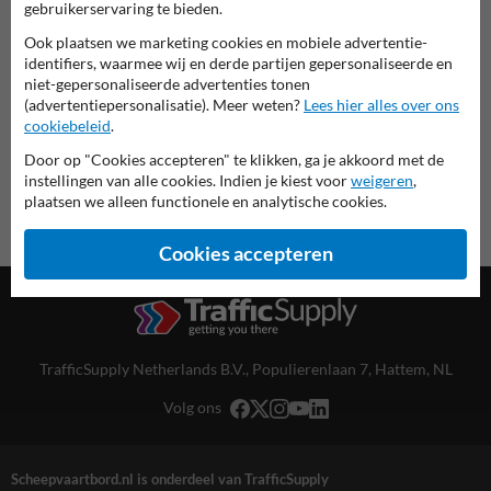
gebruikerservaring te bieden.
deze informatie printen
Ook plaatsen we marketing cookies en mobiele advertentie-
identifiers, waarmee wij en derde partijen gepersonaliseerde en
overzicht officiële scheepvaartborden
niet-gepersonaliseerde advertenties tonen
Scheepvaartbord.nl
(advertentiepersonalisatie). Meer weten?
Lees hier alles over ons
cookiebeleid
.
Door op "Cookies accepteren" te klikken, ga je akkoord met de
instellingen van alle cookies. Indien je kiest voor
weigeren
,
plaatsen we alleen functionele en analytische cookies.
Cookies accepteren
TrafficSupply Netherlands B.V.,
Populierenlaan 7
,
Hattem, NL
Volg ons
Scheepvaartbord.nl is onderdeel van TrafficSupply