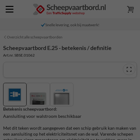
Snelle levering, ook bij maatwerk!
Overzicht alle scheepvaartborden
Scheepvaartbord E.25 - betekenis / definitie
Art.nr. SBSE.01062
Betekenis scheepvaartbord:
Aansluiting voor walstroom beschikbaar
Met dit teken wordt aangegeven dat een schip gebruik kan maken van
een aansluiting op het elektriciteitsnet van de wal. Varende schepen
gebruiken eigen generatoren om elektriciteit op te wekken, maar in