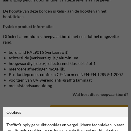
De hoogte van deze borden is gelijk aan de hoogte van het
hoofdteken.
Fysieke product informatie:
Officieel aluminium scheepvaartbord met een dubbel omgezette
rand.
bordrand RAL9016 (verkeerswit)
achterzijde (verkeers)grijs / aluminium
hoogwaardig (retro-)reflecterend klasse 3, 2 of 1
meerdere afmetingen mogelijk.
Productieproces conform CE-Norm en NEN-EN 12899-1:2007
voorzien van UV-werend anti-graffiti laminaat
met afstandsaanduiding
Wat kost dit scheepvaartbord?
bekijk product in onze webshop
Cookies
TrafficSupply gebruikt cookies en vergelijkbare technieken. Naast
functionele cookies, waardoor de website goed werkt, plaatsen