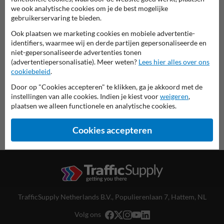
we ook analytische cookies om je de best mogelijke
gebruikerservaring te bieden.
Scheepvaartbord in serie F
Ook plaatsen we marketing cookies en mobiele advertentie-
identifiers, waarmee wij en derde partijen gepersonaliseerde en
deze informatie printen
niet-gepersonaliseerde advertenties tonen
(advertentiepersonalisatie). Meer weten?
Lees hier alles over ons
overzicht officiële scheepvaartborden
cookiebeleid
.
Scheepvaartbord.nl
Door op "Cookies accepteren" te klikken, ga je akkoord met de
instellingen van alle cookies. Indien je kiest voor
weigeren
,
plaatsen we alleen functionele en analytische cookies.
Cookies accepteren
TrafficSupply Netherlands B.V.,
Populierenlaan 7
,
Hattem, NL
Volg ons