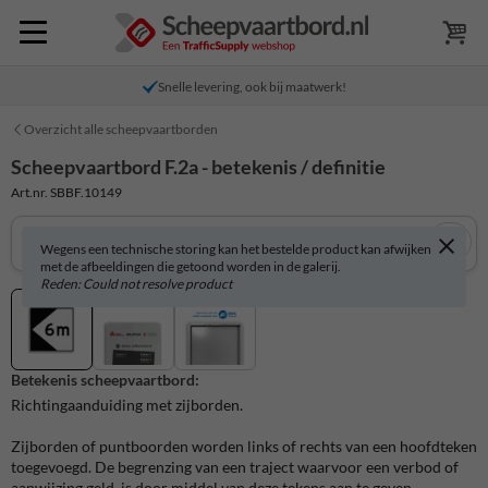
Snelle levering, ook bij maatwerk!
Overzicht alle scheepvaartborden
Scheepvaartbord F.2a - betekenis / definitie
Art.nr. SBBF.10149
Wegens een technische storing kan het bestelde product kan afwijken
met de afbeeldingen die getoond worden in de galerij.
Reden: Could not resolve product
Betekenis scheepvaartbord:
Richtingaanduiding met zijborden.
Zijborden of puntboorden worden links of rechts van een hoofdteken
toegevoegd. De begrenzing van een traject waarvoor een verbod of
aanwijzing geld, is door middel van deze tekens aan te geven.