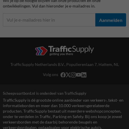
Wil je op de hoogte blijven van onze producten en onze
ontwikkelingen. Vul dan hieronder je e-mailadres in.
Aanmelden
TrafficSupply Netherlands B.V.,
Populierenlaan 7
,
Hattem, NL
Volg ons
Scheepvaartbord.nl is onderdeel van TrafficSupply
TrafficSupply is dé grootste online aanbieder van verkeers-, tekst- en
informatieborden en meer dan 10.000 verkeersgerelateerde
producten. TrafficSupply bestaat uit meerdere webshopconcepten,
onder te verdelen in Traffic, Parking en Safety. Bij ons koop je zowel
verkeersborden met de daarbij behorende beugels en
verkeersbordpalen, oplaadpalen voor elektrische auto’s,