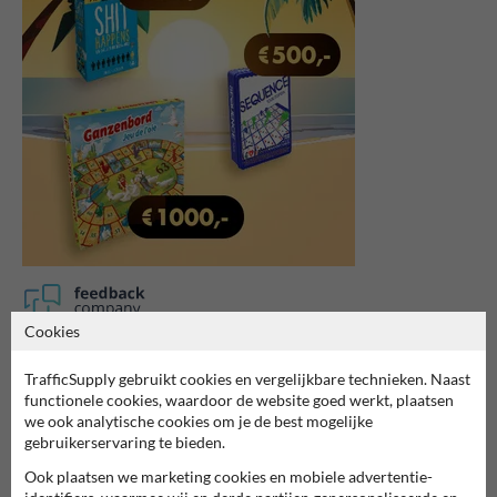
Cookies
7062
reviews
TrafficSupply gebruikt cookies en vergelijkbare technieken. Naast
Rating
9.4
functionele cookies, waardoor de website goed werkt, plaatsen
we ook analytische cookies om je de best mogelijke
gebruikerservaring te bieden.
Ook plaatsen we marketing cookies en mobiele advertentie-