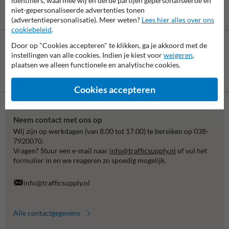
identifiers, waarmee wij en derde partijen gepersonaliseerde en
niet-gepersonaliseerde advertenties tonen
(advertentiepersonalisatie). Meer weten?
Lees hier alles over ons
cookiebeleid
.
Door op "Cookies accepteren" te klikken, ga je akkoord met de
instellingen van alle cookies. Indien je kiest voor
weigeren
,
plaatsen we alleen functionele en analytische cookies.
Betaling achteraf
is mogelijk
Cookies accepteren
Neem contact met ons op
Wij zijn op werkdagen (van 8.00 tot 17.00) te bereiken op 038-
7920070.
Vragen? Stuur een e-mail naar
info@trafficsupply.nl
of vul het
formulier in en we reageren zo spoedig mogelijk.
info@trafficsupply.nl
Alle contactgegevens