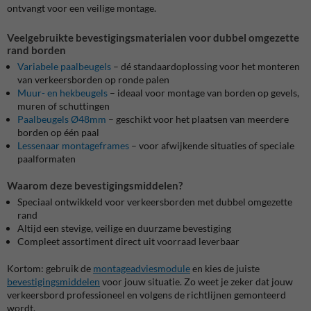
ontvangt voor een veilige montage.
Veelgebruikte bevestigingsmaterialen voor dubbel omgezette
rand borden
Variabele paalbeugels
– dé standaardoplossing voor het monteren
van verkeersborden op ronde palen
Muur- en hekbeugels
– ideaal voor montage van borden op gevels,
muren of schuttingen
Paalbeugels Ø48mm
– geschikt voor het plaatsen van meerdere
borden op één paal
Lessenaar montageframes
– voor afwijkende situaties of speciale
paalformaten
Waarom deze bevestigingsmiddelen?
Speciaal ontwikkeld voor verkeersborden met dubbel omgezette
rand
Altijd een stevige, veilige en duurzame bevestiging
Compleet assortiment direct uit voorraad leverbaar
Kortom: gebruik de
montageadviesmodule
en kies de juiste
bevestigingsmiddelen
voor jouw situatie. Zo weet je zeker dat jouw
verkeersbord professioneel en volgens de richtlijnen gemonteerd
wordt.