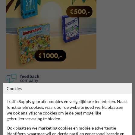
Cookies
7062
reviews
Rating
9.4
TrafficSupply gebruikt cookies en vergelijkbare technieken. Naast
functionele cookies, waardoor de website goed werkt, plaatsen
we ook analytische cookies om je de best mogelijke
gebruikerservaring te bieden.
Ook plaatsen we marketing cookies en mobiele advertentie-
identifiers, waarmee wij en derde partijen gepersonaliseerde en