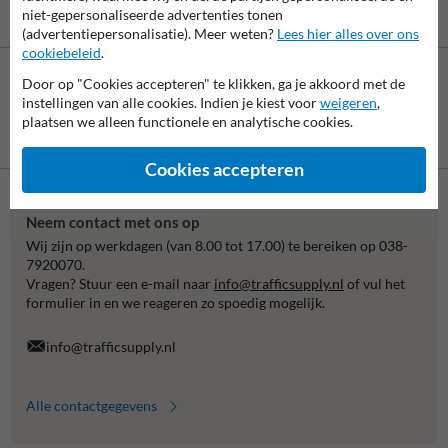
niet-gepersonaliseerde advertenties tonen
(advertentiepersonalisatie). Meer weten?
Lees hier alles over ons
cookiebeleid
.
Door op "Cookies accepteren" te klikken, ga je akkoord met de
instellingen van alle cookies. Indien je kiest voor
weigeren
,
plaatsen we alleen functionele en analytische cookies.
Betaling achteraf
is mogelijk
Cookies accepteren
Neem contact met ons op
Wij zijn op werkdagen (van 8.00 tot 17.00) te bereiken op 038-
7920070.
Vragen? Stuur een e-mail naar
info@trafficsupply.nl
of vul het
formulier in en we reageren zo spoedig mogelijk.
info@trafficsupply.nl
Alle contactgegevens