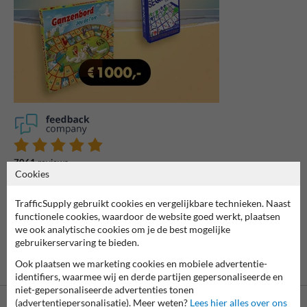
7061
reviews
Rating
9.4
Cookies
TrafficSupply gebruikt cookies en vergelijkbare technieken. Naast
functionele cookies, waardoor de website goed werkt, plaatsen
we ook analytische cookies om je de best mogelijke
gebruikerservaring te bieden.
Ook plaatsen we marketing cookies en mobiele advertentie-
identifiers, waarmee wij en derde partijen gepersonaliseerde en
niet-gepersonaliseerde advertenties tonen
(advertentiepersonalisatie). Meer weten?
Lees hier alles over ons