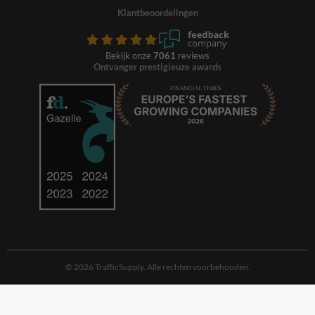
Klantbeoordelingen
Bekijk onze
7061
reviews
Ontvanger prestigieuze awards
© 2026 TrafficSupply. Alle rechten voorbehouden.