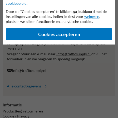
cookiebeleid
.
Door op "Cookies accepteren" te klikken, ga je akkoord met de
Betaling achteraf
instellingen van alle cookies. Indien je kiest voor
weigeren
,
is mogelijk
plaatsen we alleen functionele en analytische cookies.
Cookies accepteren
Neem contact met ons op
Wij zijn op werkdagen (van 8.00 tot 17.00) te bereiken op 038-
7920070.
Vragen? Stuur een e-mail naar
info@trafficsupply.nl
of vul het
formulier in en we reageren zo spoedig mogelijk.
info@trafficsupply.nl
Alle contactgegevens
Informatie
Product(en) retourneren
Cookie / Privacy