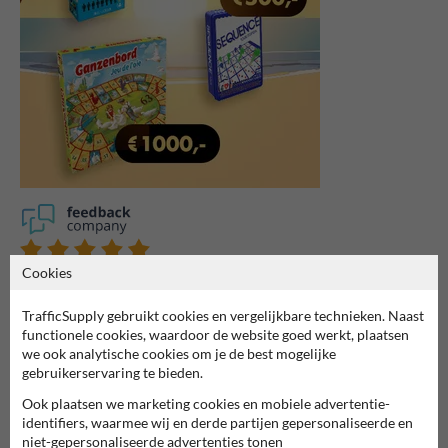
Cookies
7061
reviews
Rating
9.4
TrafficSupply gebruikt cookies en vergelijkbare technieken. Naast
functionele cookies, waardoor de website goed werkt, plaatsen
we ook analytische cookies om je de best mogelijke
gebruikerservaring te bieden.
Ook plaatsen we marketing cookies en mobiele advertentie-
identifiers, waarmee wij en derde partijen gepersonaliseerde en
niet-gepersonaliseerde advertenties tonen