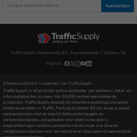
Aanmelden
TrafficSupply Netherlands B.V.,
Populierenlaan 7
,
Hattem, NL
Volg ons
Scheepvaartbord.nl is onderdeel van TrafficSupply
TrafficSupply is dé grootste online aanbieder van verkeers-, tekst- en
informatieborden en meer dan 10.000 verkeersgerelateerde
producten. TrafficSupply bestaat uit meerdere webshopconcepten,
onder te verdelen in Traffic, Parking en Safety. Bij ons koop je zowel
verkeersborden met de daarbij behorende beugels en
verkeersbordpalen, oplaadpalen voor elektrische auto’s,
wegmarkeringen rondom parkeerterreinen maar ook diverse
veiligheidsproducten voor de industrie en duurzaam straatmeubilair
met een mooi design.