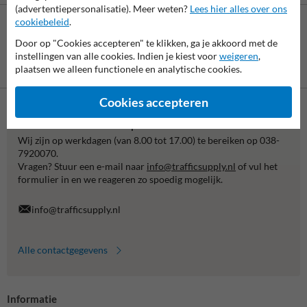
(advertentiepersonalisatie). Meer weten?
Lees hier alles over ons
cookiebeleid
.
Door op "Cookies accepteren" te klikken, ga je akkoord met de
instellingen van alle cookies. Indien je kiest voor
weigeren
,
Betaling achteraf
plaatsen we alleen functionele en analytische cookies.
is mogelijk
Cookies accepteren
Neem contact met ons op
Wij zijn op werkdagen (van 8.00 tot 17.00) te bereiken op 038-
7920070.
Vragen? Stuur een e-mail naar
info@trafficsupply.nl
of vul het
formulier in en we reageren zo spoedig mogelijk.
info@trafficsupply.nl
Alle contactgegevens
Informatie