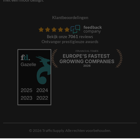
Klantbeoordelingen
Bekijk onze
7061
reviews
Ontvanger prestigieuze awards
© 2026 TrafficSupply. Alle rechten voorbehouden.