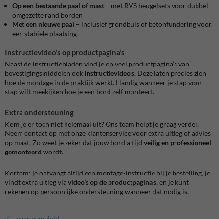
Op een bestaande paal of mast
– met RVS beugelsets voor dubbel
omgezette rand borden
Met een nieuwe paal
– inclusief grondbuis of betonfundering voor
een stabiele plaatsing
Instructievideo’s op productpagina’s
Naast de instructiebladen vind je op veel productpagina’s van
bevestigingsmiddelen ook
instructievideo’s
. Deze laten precies zien
hoe de montage in de praktijk werkt. Handig wanneer je stap voor
stap wilt meekijken hoe je een bord zelf monteert.
Extra ondersteuning
Kom je er toch niet helemaal uit? Ons team helpt je graag verder.
Neem contact op met onze klantenservice voor extra uitleg of advies
op maat. Zo weet je zeker dat jouw bord altijd
veilig en professioneel
gemonteerd
wordt.
Kortom: je ontvangt altijd een montage-instructie bij je bestelling, je
vindt extra uitleg via
video’s op de productpagina’s
, en je kunt
rekenen op persoonlijke ondersteuning wanneer dat nodig is.
naar overzicht