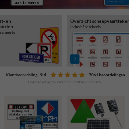
st- en
Overzicht scheepvaartteke
borden
Inclusief betekenis
 samen te
9.4
7061 beoordelingen
Klantbeoordeling
Onafhankelijke reviews door FeedbackCompany