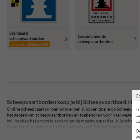
Standaard
Gecombineerde
scheepvaartborden
scheepvaartborden
conform richtlijnen 2008
C
Scheepvaartborden koop je bij Scheepvaartbord.nl!
Online scheepvaartborden ontwerpen & kopen doe je op Scheepvaartbo
Tr
het gebied van scheepvaartborden en toebehoren voor vaarwegen, s
co
Wij hebben het grootste aanbod en de meeste expertise. Alle scheep
co
maat. Altijd scherp geprijsd en snel geleverd. Scheepvaartbord.nl is 
Oo
Bij ons kun je ook combinatieborden met
eigen tekst
maken. Selectee
wa