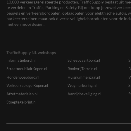
10.000 verkeersgerelateerde producten. TrafficSupply bestaat uit 
te verdelen in Traffic, Parking en Safety. Bij ons koop je zowel verk
beugels en verkeersbordpalen, oplaadpalen voor elektrische auto’s
parkeerterreinen maar ook diverse veiligheidsproducten voor de ind
met een mooi design.
TrafficSupply NL webshops
Informatiebord.nl
Scheepvaartbord.nl
S
StraatmeubilairKopen.nl
RookvrijTerrein.nl
B
Hondenpoepbord.nl
Huisnummerpaal.nl
V
VerkeersspiegelKopen.nl
Wegmarkering.nl
S
Afzetmaterialen.nl
Aanrijdbeveiliging.nl
S
Stoeptegelprint.nl