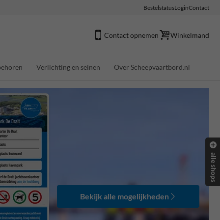
Bestelstatus
Login
Contact
Contact opnemen
Winkelmand
behoren
Verlichting en seinen
Over Scheepvaartbord.nl
alle shops
Bekijk alle mogelijkheden