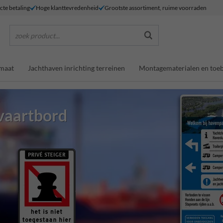
ecte betaling
Hoge klanttevredenheid
Grootste assortiment, ruime voorraden
zoek product...
maat
Jachthaven inrichting terreinen
Montagematerialen en toe
pvaartbord