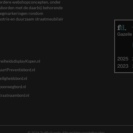
meerdere webshopconcepten, onder
eersborden met de daarbij behorende
, wegmarkeringen rondom
ustrie en duurzaam straatmeubilair
nelheidsdisplayKopen.nl
uurtPreventiebord.nl
eiligheidsbord.nl
poorwegbord.nl
traatnaambord.nl
© 2026 TrafficSupply. Alle rechten voorbehouden.