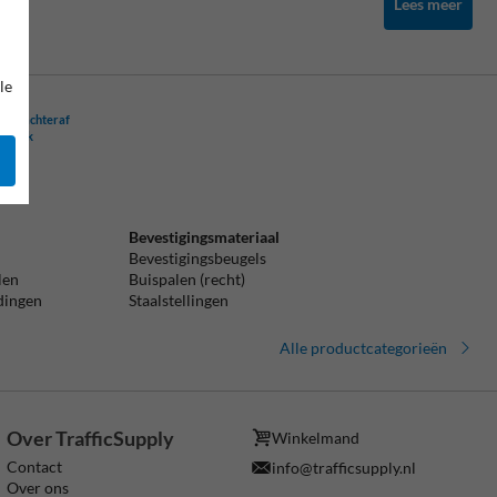
Lees meer
le
ling achteraf
ogelijk
Bevestigingsmateriaal
Bevestigingsbeugels
len
Buispalen (recht)
idingen
Staalstellingen
Alle productcategorieën
Over TrafficSupply
Winkelmand
Contact
info@trafficsupply.nl
Over ons