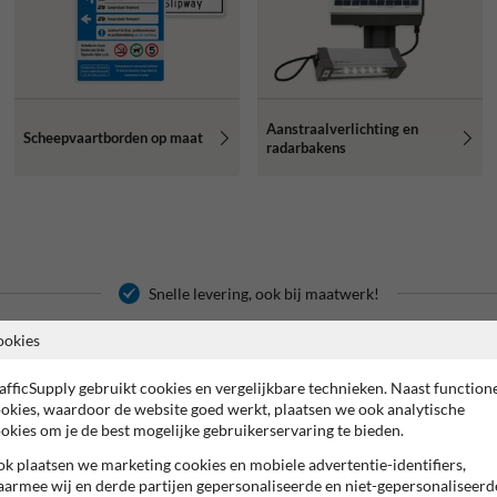
Aanstraalverlichting en
Scheepvaartborden op maat
radarbakens
Snelle levering, ook bij maatwerk!
ookies
rd.nl. Wij zijn dé specialist op
Wij produceren uitsluitend offic
afficSupply gebruikt cookies en vergelijkbare technieken. Naast function
cheepvaart, waterwegen en havens.
scheepvaartborden worden per op
okies, waardoor de website goed werkt, plaatsen we ook analytische
vaartbebording produceren wij op
okies om je de best mogelijke gebruikerservaring te bieden.
Ook voor overige producten voor ee
een onderdeel van TrafficSupply.
juiste adres. Denk hierbij aan
veil
k plaatsen we marketing cookies en mobiele advertentie-identifiers,
r het gewenste scheepvaartbord,
buurtpreventieborden
,
spoorwegb
armee wij en derde partijen gepersonaliseerde en niet-gepersonaliseerd