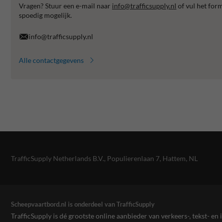
Vragen? Stuur een e-mail naar
info@trafficsupply.nl
of vul het for
spoedig mogelijk.
info@trafficsupply.nl
Alle contactgegevens
TrafficSupply Netherlands B.V.,
Populierenlaan 7
,
Hattem, NL
Scheepvaartbord.nl is onderdeel van TrafficSupply
TrafficSupply is dé grootste online aanbieder van verkeers-, tekst- 