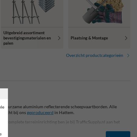
Uitgebreid assortiment
bevestigingsmaterialen en
Plaatsing & Montage
palen
Overzicht productcategorieën
iële duurzame aluminium reflecterende scheepvaartborden.
Alle
ele
dracht bij ons
geproduceerd
in Hattem.
n complete terreininrichting ben je bij TrafficSupply.nl aan het
igheidsborden
,
informatieborden
,
orden
,
huisnummerpalen
,
verkeersspiegels
,
straatmeubilair
en nog
e