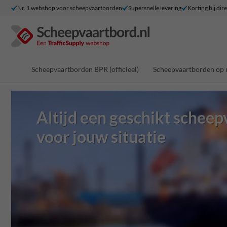
Nr. 1 webshop voor scheepvaartborden
Supersnelle levering
Korting bij dir
Scheepvaartborden BPR (officieel)
Scheepvaartborden op 
Altijd een geschikt schee
voor jouw situatie