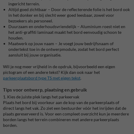
ingericht terrein.
Altijd goed zichtbaar – Door de reflecterende folie is het bord ook
in het donker en bij slecht weer goed leesbaar, zowel voor
bezoekers als personeel.
Duurzaam en onderhoudsvriendelijk – Aluminium roest niet en
het anti-graffiti laminaat maakt het bord eenvoudig schoon te
houden.
Maatwerk op jouw naam – Je voegt jouw bedrijfsnaam of
ondertekst toe in de ontwerpmodule, zodat het bord perfect
aansluit bij jouw organisatie.
Wil je nog meer vrijheid in de opdruk, bijvoorbeeld een eigen
pictogram of een andere tekst? Kijk dan ook naar het
parkeerplaatsbord type TS met eigen tekst
.
Tips voor ontwerp, plaatsing en gebruik
1. Kies de juiste plek langs het parkeervak
Plaats het bord bij voorkeur aan de kop van de parkeerplaats of
direct langs het vak. Zo ziet een bestuurder vóór het inrijden dat de
plaats gereserveerd is. Voor een compleet overzicht kun je meerdere
borden langs het terrein combineren met andere parkeerplaats
borden.