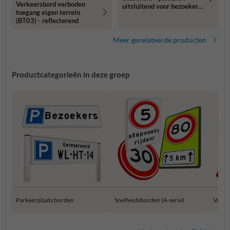
Verkeersbord verboden
uitsluitend voor bezoekers
toegang eigen terrein
- reflecterend
(BT03) - reflecterend
Meer gerelateerde producten
Productcategorieën in deze groep
Parkeerplaats borden
Snelheidsborden (A-serie)
Voorr