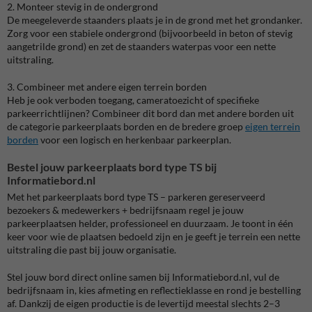
2. Monteer stevig in de ondergrond
De meegeleverde staanders plaats je in de grond met het grondanker.
Zorg voor een stabiele ondergrond (bijvoorbeeld in beton of stevig
aangetrilde grond) en zet de staanders waterpas voor een nette
uitstraling.
3. Combineer met andere eigen terrein borden
Heb je ook verboden toegang, cameratoezicht of specifieke
parkeerrichtlijnen? Combineer dit bord dan met andere borden uit
de categorie parkeerplaats borden en de bredere groep
eigen terrein
borden
voor een logisch en herkenbaar parkeerplan.
Bestel jouw parkeerplaats bord type TS bij
Informatiebord.nl
Met het parkeerplaats bord type TS – parkeren gereserveerd
bezoekers & medewerkers + bedrijfsnaam regel je jouw
parkeerplaatsen helder, professioneel en duurzaam. Je toont in één
keer voor wie de plaatsen bedoeld zijn en je geeft je terrein een nette
uitstraling die past bij jouw organisatie.
Stel jouw bord direct online samen bij Informatiebord.nl, vul de
bedrijfsnaam in, kies afmeting en reflectieklasse en rond je bestelling
af. Dankzij de eigen productie is de levertijd meestal slechts 2–3