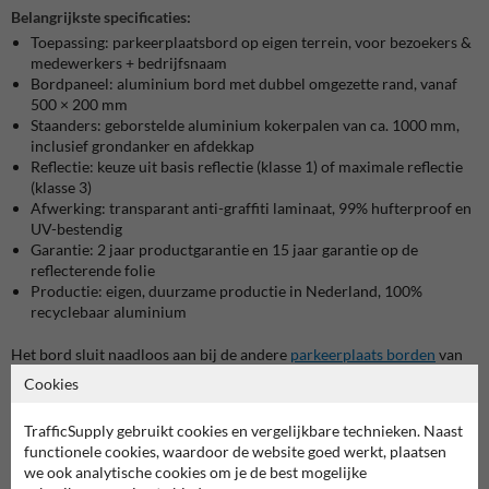
Belangrijkste specificaties:
Toepassing: parkeerplaatsbord op eigen terrein, voor bezoekers &
medewerkers + bedrijfsnaam
Bordpaneel: aluminium bord met dubbel omgezette rand, vanaf
500 × 200 mm
Staanders: geborstelde aluminium kokerpalen van ca. 1000 mm,
inclusief grondanker en afdekkap
Reflectie: keuze uit basis reflectie (klasse 1) of maximale reflectie
(klasse 3)
Afwerking: transparant anti-graffiti laminaat, 99% hufterproof en
UV-bestendig
Garantie: 2 jaar productgarantie en 15 jaar garantie op de
reflecterende folie
Productie: eigen, duurzame productie in Nederland, 100%
recyclebaar aluminium
Het bord sluit naadloos aan bij de andere
parkeerplaats borden
van
Informatiebord.nl.
Cookies
Waar gebruik je dit bord voor?
TrafficSupply gebruikt cookies en vergelijkbare technieken. Naast
Je gebruikt dit bord overal waar je een of meerdere parkeerplaatsen
functionele cookies, waardoor de website goed werkt, plaatsen
exclusief wilt reserveren voor bezoekers en medewerkers van jouw
we ook analytische cookies om je de best mogelijke
organisatie. Dat kan direct bij de entree zijn, langs de gevel of op een