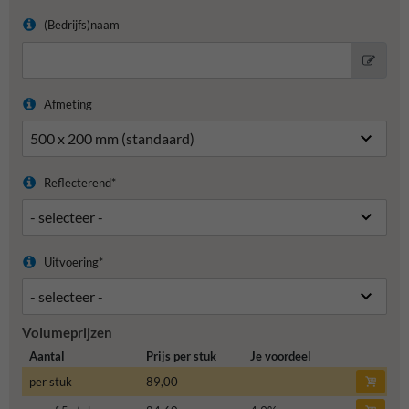
(Bedrijfs)naam
Afmeting
Reflecterend*
Uitvoering*
Volumeprijzen
Aantal
Prijs per stuk
Je voordeel
per stuk
89,00