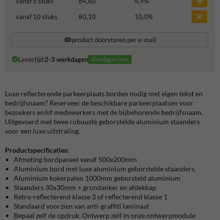
vanaf 5 stuks
84,60
4,9
%
vanaf 10 stuks
80,10
10,0
%
product doorsturen per e-mail
Levertijd:
2-3 werkdagen
dinsdag in huis
Luxe reflecterende parkeerplaats borden nodig met eigen tekst en
bedrijfsnaam? Reserveer de beschikbare parkeerplaatsen voor
bezoekers en/of medewerkers met de bijbehorende bedrijfsnaam.
Uitgevoerd met twee robuuste geborstelde aluminium staanders
voor een luxe uitstraling.
Productspecificaties:
Afmeting bordpaneel vanaf 500x200mm
Aluminium bord met luxe aluminium geborstelde staanders.
Aluminium kokerpalen 1000mm geborsteld aluminium
Staanders 30x30mm + grondanker en afdekkap
Retro-reflecterend klasse 3 of reflecterend klasse 1
Standaard voorzien van anti-graffiti laminaat
Bepaal zelf de opdruk. Ontwerp zelf in onze ontwerpmodule