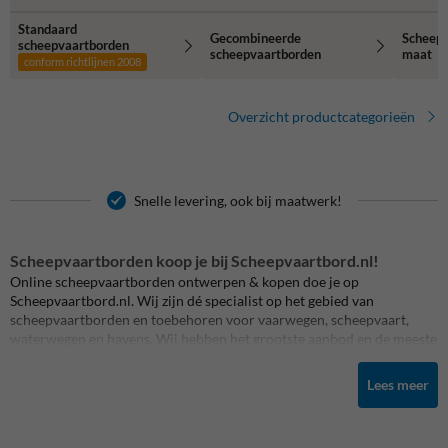
Standaard
Gecombineerde
Scheepv
scheepvaartborden
scheepvaartborden
maat
conform richtlijnen 2008
Overzicht productcategorieën
Snelle levering, ook bij maatwerk!
Scheepvaartborden koop je bij Scheepvaartbord.nl!
Online scheepvaartborden ontwerpen & kopen doe je op
Scheepvaartbord.nl. Wij zijn dé specialist op het gebied van
scheepvaartborden en toebehoren voor vaarwegen, scheepvaart,
waterwegen en havens. Wij hebben het grootste aanbod en de meeste
expertise. Alle scheepvaartbebording produceren wij op maat. Altijd
scherp geprijsd en snel geleverd. Scheepvaartbord.nl is een onderdeel
Lees meer
van TrafficSupply.
Bij ons kun je ook combinatieborden met
eigen tekst
maken.
Selecteer het gewenste scheepvaartbord, pas de tekst aan en wij