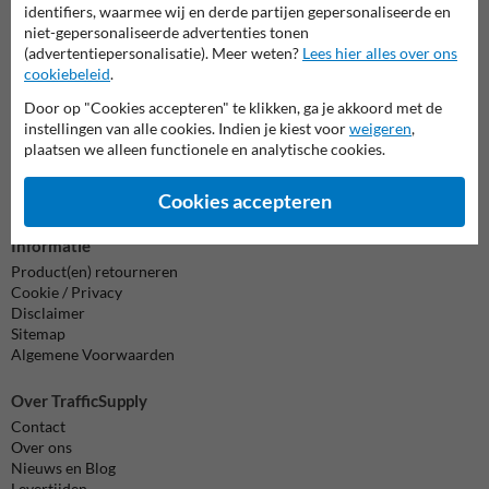
identifiers, waarmee wij en derde partijen gepersonaliseerde en
7920070.
niet-gepersonaliseerde advertenties tonen
Vragen? Stuur een e-mail naar
info@trafficsupply.nl
of vul het
(advertentiepersonalisatie). Meer weten?
Lees hier alles over ons
formulier in en we reageren zo spoedig mogelijk.
cookiebeleid
.
info@trafficsupply.nl
Door op "Cookies accepteren" te klikken, ga je akkoord met de
instellingen van alle cookies. Indien je kiest voor
weigeren
,
plaatsen we alleen functionele en analytische cookies.
Alle contactgegevens
Cookies accepteren
Informatie
Product(en) retourneren
Cookie / Privacy
Disclaimer
Sitemap
Algemene Voorwaarden
Over TrafficSupply
Contact
Over ons
Nieuws en Blog
Levertijden