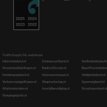
TrafficSupply NL webshops
Informatiebord.nl
Scheepvaartbord.nl
SnelheidsdisplayK
StraatmeubilairKopen.nl
RookvrijTerrein.nl
BuurtPreventiebor
Hondenpoepbord.nl
Huisnummerpaal.nl
Veiligheidsbord.nl
VerkeersspiegelKopen.nl
Wegmarkering.nl
Spoorwegbord.nl
Afzetmaterialen.nl
Aanrijdbeveiliging.nl
Straatnaambord.n
Stoeptegelprint.nl