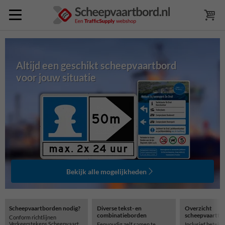
Altijd een geschikt scheepvaartbord
voor jouw situatie
Bekijk alle mogelijkheden
Scheepvaartborden nodig?
Diverse tekst- en
Overzicht
combinatieborden
scheepvaartte
Conform richtlijnen
Verkeerstekens Scheepvaart
Eenvoudig zelf samen te
Inclusief beteke