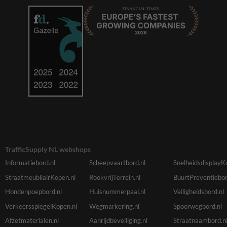
TrafficSupply NL webshops
Informatiebord.nl
Scheepvaartbord.nl
SnelheidsdisplayK
StraatmeubilairKopen.nl
RookvrijTerrein.nl
BuurtPreventiebor
Hondenpoepbord.nl
Huisnummerpaal.nl
Veiligheidsbord.nl
VerkeersspiegelKopen.nl
Wegmarkering.nl
Spoorwegbord.nl
Afzetmaterialen.nl
Aanrijdbeveiliging.nl
Straatnaambord.n