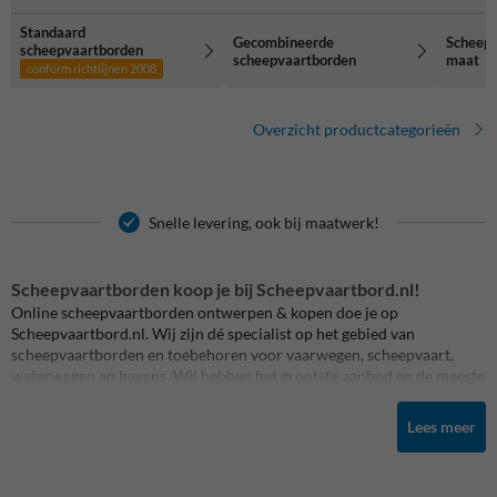
Standaard
Gecombineerde
Scheepv
scheepvaartborden
scheepvaartborden
maat
conform richtlijnen 2008
Overzicht productcategorieën
Snelle levering, ook bij maatwerk!
Scheepvaartborden koop je bij Scheepvaartbord.nl!
Online scheepvaartborden ontwerpen & kopen doe je op
Scheepvaartbord.nl. Wij zijn dé specialist op het gebied van
scheepvaartborden en toebehoren voor vaarwegen, scheepvaart,
waterwegen en havens. Wij hebben het grootste aanbod en de meeste
expertise. Alle scheepvaartbebording produceren wij op maat. Altijd
scherp geprijsd en snel geleverd. Scheepvaartbord.nl is een onderdeel
Lees meer
van TrafficSupply.
Bij ons kun je ook combinatieborden met
eigen tekst
maken.
Selecteer het gewenste scheepvaartbord, pas de tekst aan en wij