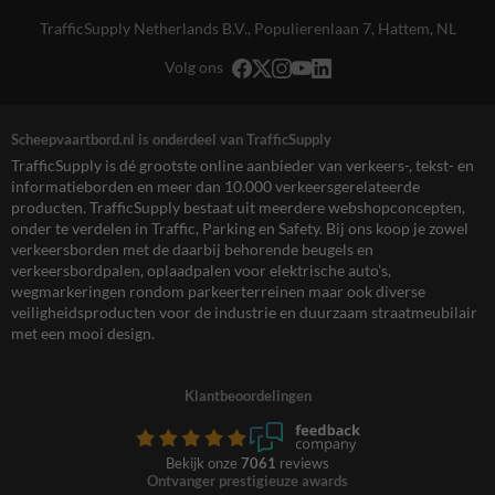
TrafficSupply Netherlands B.V.,
Populierenlaan 7
,
Hattem, NL
Volg ons
Scheepvaartbord.nl is onderdeel van TrafficSupply
TrafficSupply is dé grootste online aanbieder van verkeers-, tekst- en
informatieborden en meer dan 10.000 verkeersgerelateerde
producten. TrafficSupply bestaat uit meerdere webshopconcepten,
onder te verdelen in Traffic, Parking en Safety. Bij ons koop je zowel
verkeersborden met de daarbij behorende beugels en
verkeersbordpalen, oplaadpalen voor elektrische auto’s,
wegmarkeringen rondom parkeerterreinen maar ook diverse
veiligheidsproducten voor de industrie en duurzaam straatmeubilair
met een mooi design.
Klantbeoordelingen
Bekijk onze
7061
reviews
Ontvanger prestigieuze awards