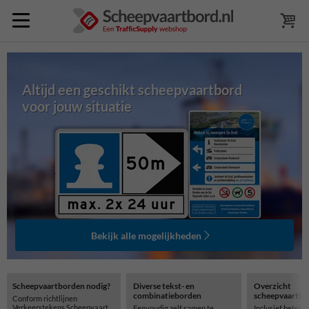
Altijd een geschikt scheepvaartbord
voor jouw situatie
Bekijk alle mogelijkheden
Scheepvaartborden nodig?
Diverse tekst- en
Overzicht
combinatieborden
scheepvaartte
Conform richtlijnen
Verkeerstekens Scheepvaart
Eenvoudig zelf samen te
Inclusief beteke