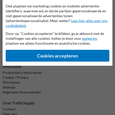
al je vragen over onze producten en diensten.
Ook plaatsen we marketing cookies en mobiele advertentie-
identifiers, waarmee wij en derde partijen gepersonaliseerde en
038-7920070
bereikbaar tot 17.00
niet-gepersonaliseerde advertenties tonen
(advertentiepersonalisatie). Meer weten?
Lees hier alles over ons
Chat met ons
online
cookiebeleid
.
info@trafficsupply.nl
Door op "Cookies accepteren" te klikken, ga je akkoord met de
instellingen van alle cookies. Indien je kiest voor
weigeren
,
plaatsen we alleen functionele en analytische cookies.
Alle contactgegevens
Cookies accepteren
Informatie
Product(en) retourneren
Cookie / Privacy
Disclaimer
Sitemap
Algemene Voorwaarden
Over TrafficSupply
Contact
Over ons