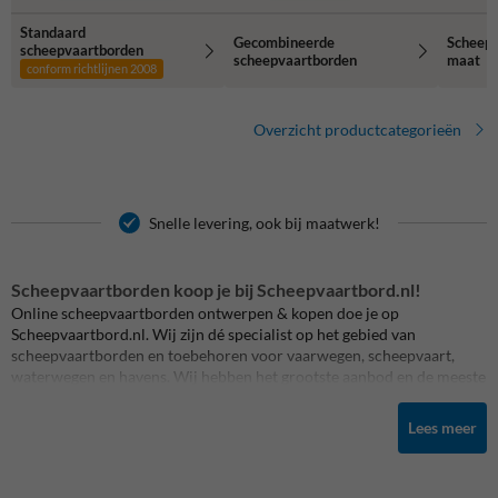
Standaard
Gecombineerde
Scheepv
scheepvaartborden
scheepvaartborden
maat
conform richtlijnen 2008
Overzicht productcategorieën
Snelle levering, ook bij maatwerk!
Scheepvaartborden koop je bij Scheepvaartbord.nl!
Online scheepvaartborden ontwerpen & kopen doe je op
Scheepvaartbord.nl. Wij zijn dé specialist op het gebied van
scheepvaartborden en toebehoren voor vaarwegen, scheepvaart,
waterwegen en havens. Wij hebben het grootste aanbod en de meeste
expertise. Alle scheepvaartbebording produceren wij op maat. Altijd
scherp geprijsd en snel geleverd. Scheepvaartbord.nl is een onderdeel
Lees meer
van TrafficSupply.
Bij ons kun je ook combinatieborden met
eigen tekst
maken.
Selecteer het gewenste scheepvaartbord, pas de tekst aan en wij