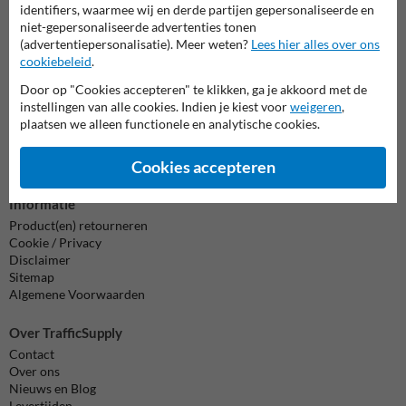
identifiers, waarmee wij en derde partijen gepersonaliseerde en
7920070.
niet-gepersonaliseerde advertenties tonen
Vragen? Stuur een e-mail naar
info@trafficsupply.nl
of vul het
(advertentiepersonalisatie). Meer weten?
Lees hier alles over ons
formulier in en we reageren zo spoedig mogelijk.
cookiebeleid
.
info@trafficsupply.nl
Door op "Cookies accepteren" te klikken, ga je akkoord met de
instellingen van alle cookies. Indien je kiest voor
weigeren
,
plaatsen we alleen functionele en analytische cookies.
Alle contactgegevens
Cookies accepteren
Informatie
Product(en) retourneren
Cookie / Privacy
Disclaimer
Sitemap
Algemene Voorwaarden
Over TrafficSupply
Contact
Over ons
Nieuws en Blog
Levertijden