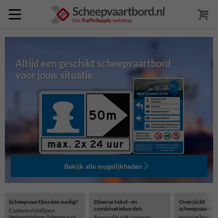
Altijd een geschikt scheepvaartbord
voor jouw situatie
Bekijk alle mogelijkheden
Scheepvaartborden nodig?
Diverse tekst- en
Overzicht
combinatieborden
scheepvaartte
Conform richtlijnen
Verkeerstekens Scheepvaart
Eenvoudig zelf samen te
Inclusief beteke