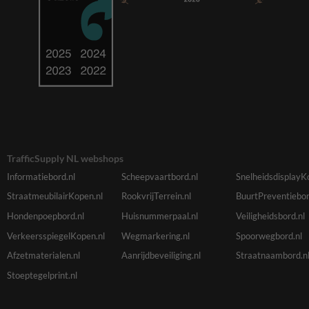
TrafficSupply NL webshops
Informatiebord.nl
Scheepvaartbord.nl
SnelheidsdisplayK
StraatmeubilairKopen.nl
RookvrijTerrein.nl
BuurtPreventiebor
Hondenpoepbord.nl
Huisnummerpaal.nl
Veiligheidsbord.nl
VerkeersspiegelKopen.nl
Wegmarkering.nl
Spoorwegbord.nl
Afzetmaterialen.nl
Aanrijdbeveiliging.nl
Straatnaambord.n
Stoeptegelprint.nl