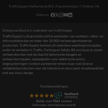
TrafficSupply Netherlands B.V.,
Populierenlaan 7
,
Hattem, NL
Volg ons
Scheepvaartbord.nl is onderdeel van TrafficSupply
TrafficSupply is dé grootste online aanbieder van verkeers-, tekst- en
informatieborden en meer dan 10.000 verkeersgerelateerde
producten. TrafficSupply bestaat uit meerdere webshopconcepten,
onder te verdelen in Traffic, Parking en Safety. Bij ons koop je zowel
verkeersborden met de daarbij behorende beugels en
verkeersbordpalen, oplaadpalen voor elektrische auto’s,
wegmarkeringen rondom parkeerterreinen maar ook diverse
veiligheidsproducten voor de industrie en duurzaam straatmeubilair
met een mooi design.
Klantbeoordelingen
Bekijk onze
7061
reviews
Ontvanger prestigieuze awards