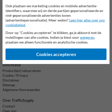
al je vragen over onze producten en diensten.
Ook plaatsen we marketing cookies en mobiele advertentie-
identifiers, waarmee wij en derde partijen gepersonaliseerde en
038-7920070
bereikbaar tot 17.00
niet-gepersonaliseerde advertenties tonen
(advertentiepersonalisatie). Meer weten?
Lees hier alles over ons
Chat met ons
online
cookiebeleid
.
info@trafficsupply.nl
Door op "Cookies accepteren" te klikken, ga je akkoord met de
instellingen van alle cookies. Indien je kiest voor
weigeren
,
plaatsen we alleen functionele en analytische cookies.
Alle contactgegevens
Cookies accepteren
Informatie
Product(en) retourneren
Cookie / Privacy
Disclaimer
Sitemap
Algemene Voorwaarden
Over TrafficSupply
Contact
Over ons