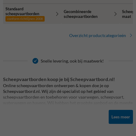
Standaard
Gecombineerde
Scheepv
scheepvaartborden
scheepvaartborden
maat
conform richtlijnen 2008
Overzicht productcategorieën
Snelle levering, ook bij maatwerk!
Scheepvaartborden koop je bij Scheepvaartbord.nl!
Online scheepvaartborden ontwerpen & kopen doe je op
Scheepvaartbord.nl. Wij zijn dé specialist op het gebied van
scheepvaartborden en toebehoren voor vaarwegen, scheepvaart,
waterwegen en havens. Wij hebben het grootste aanbod en de meeste
expertise. Alle scheepvaartbebording produceren wij op maat. Altijd
scherp geprijsd en snel geleverd. Scheepvaartbord.nl is een onderdeel
Lees meer
van TrafficSupply.
Bij ons kun je ook combinatieborden met
eigen tekst
maken.
Selecteer het gewenste scheepvaartbord, pas de tekst aan en wij