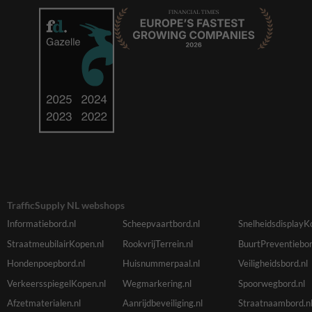
TrafficSupply NL webshops
Informatiebord.nl
Scheepvaartbord.nl
SnelheidsdisplayK
StraatmeubilairKopen.nl
RookvrijTerrein.nl
BuurtPreventiebor
Hondenpoepbord.nl
Huisnummerpaal.nl
Veiligheidsbord.nl
VerkeersspiegelKopen.nl
Wegmarkering.nl
Spoorwegbord.nl
Afzetmaterialen.nl
Aanrijdbeveiliging.nl
Straatnaambord.n