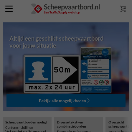
Altijd een geschikt scheepvaartbord
voor jouw situatie
Bekijk alle mogelijkheden
Scheepvaartborden nodig?
Diverse tekst- en
Overzicht
combinatieborden
scheepvaartte
Conform richtlijnen
Verkeerstekens Scheepvaart
Eenvoudig zelf samen te
Inclusief beteke